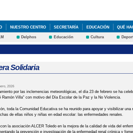
Pasar al
contenido
principal
O
NUESTRO CENTRO
SECRETARÍA
EDUCACIÓN
QUÉ HA
LM
Delphos
Educación
Cultura
Depor
RRE DE CENTROS
era Solidaria
nero, 2026
amiento por las inclemencias meteorológicas, el día 23 de febrero se ha celebr
é Ramón Villa" con motivo del Día Escolar de la Paz y la No Violencia.
ón, toda la Comunidad Educativa se ha reunido para apoyar y visibilizar una 
has de ellas niños y niñas en edad escolar: las enfermedades renales.
on la asociación ALCER Toledo en la mejora de la calidad de vida del enfer
entando la prevención e investigación de la enfermedad renal crónica y fomen