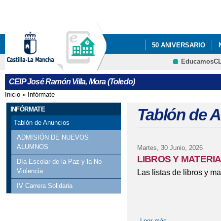
Pa
co
pri
50 ANIVERSARIO
EducamosC
INFÓRMATE
AMPA
CRFP
CEIP José Ramón Villa, Mora (Toledo)
Inicio
»
Infórmate
Se encuentra usted aquí
INFÓRMATE
Tablón de 
Tablón de Anuncios
ADMISIÓN DE NUEVOS
ALUMNOS
Martes, 30 Junio, 2026
LIBROS Y MATERIA
Día Escolar de la Paz y la No
Violencia
Las listas de libros y m
IV Carrera Solidaria
Leer más
sobre LIBROS Y 