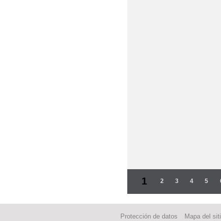
Páginas
1
2
3
4
5
Protección de datos
Mapa del sit