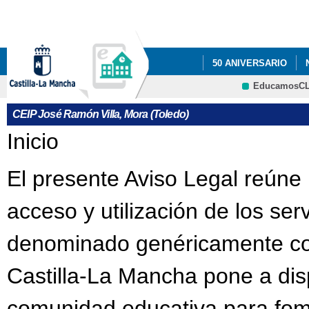
Pa
co
pri
50 ANIVERSARIO
EducamosC
INFÓRMATE
AMPA
CRFP
CEIP José Ramón Villa, Mora (Toledo)
Se encuentra usted aquí
Inicio
El presente Aviso Legal reúne 
acceso y utilización de los ser
denominado genéricamente com
Castilla-La Mancha pone a dis
comunidad educativa para fome