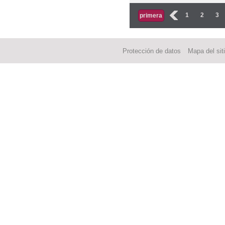
Páginas
‹
1
2
3
primera
Protección de datos
Mapa del sit