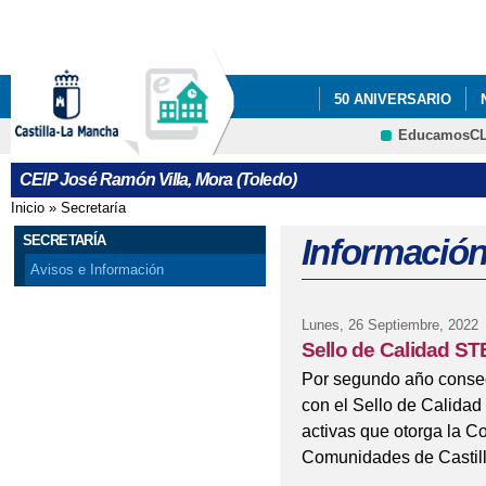
Pa
co
pri
50 ANIVERSARIO
EducamosC
INFÓRMATE
AMPA
CRFP
CEIP José Ramón Villa, Mora (Toledo)
Inicio
»
Secretaría
Se encuentra usted aquí
SECRETARÍA
Información
Avisos e Información
Lunes, 26 Septiembre, 2022
Sello de Calidad S
Por segundo año consec
con el Sello de Calida
activas que otorga la C
Comunidades de Castil